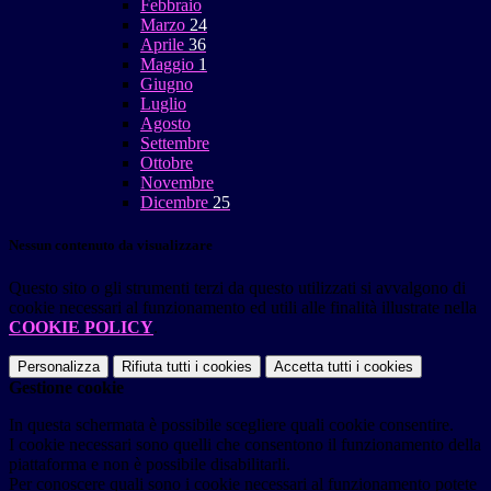
Febbraio
Marzo
24
Aprile
36
Maggio
1
Giugno
Luglio
Agosto
Settembre
Ottobre
Novembre
Dicembre
25
Nessun contenuto da visualizzare
Questo sito o gli strumenti terzi da questo utilizzati si avvalgono di
cookie necessari al funzionamento ed utili alle finalità illustrate nella
COOKIE POLICY
.
Personalizza
Rifiuta tutti
i cookies
Accetta tutti
i cookies
Gestione cookie
In questa schermata è possibile scegliere quali cookie consentire.
I cookie necessari sono quelli che consentono il funzionamento della
piattaforma e non è possibile disabilitarli.
Per conoscere quali sono i cookie necessari al funzionamento potete