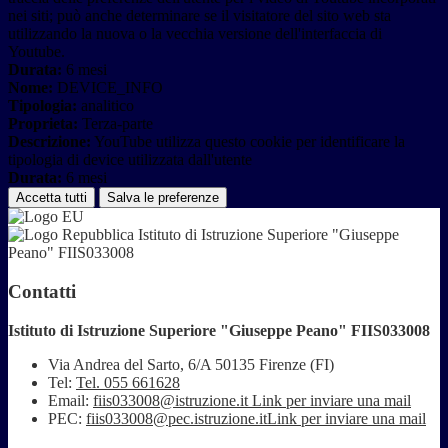
nei siti; può anche determinare se il visitatore del sito web sta
utilizzando la nuova o la vecchia versione dell'interfaccia di
Youtube.
Durata:
6 mesi
Nome:
DEVICE_INFO
Tipologia:
analitico
Proprieta:
Terza-parte
Descrizione:
YouTube utilizza questo cookie per identificare la
tipologia di device utilizzata dall'utente
Durata:
6 mesi
Accetta tutti
Salva le preferenze
Istituto di Istruzione Superiore "Giuseppe
Peano" FIIS033008
Contatti
Istituto di Istruzione Superiore "Giuseppe Peano" FIIS033008
Via Andrea del Sarto, 6/A 50135 Firenze (FI)
Tel:
Tel. 055 661628
Email:
fiis033008@istruzione.it
Link per inviare una mail
PEC:
fiis033008@pec.istruzione.it
Link per inviare una mail