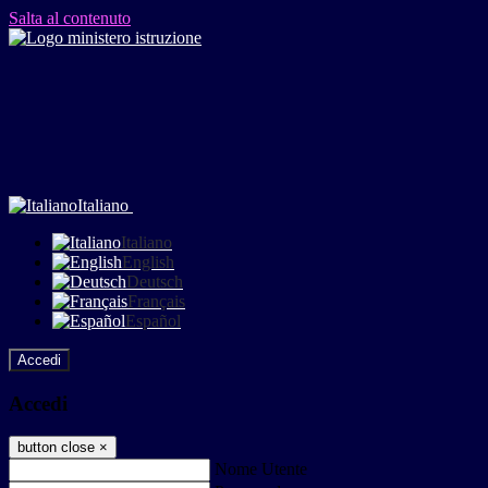
Salta al contenuto
Italiano
Italiano
English
Deutsch
Français
Español
Accedi
Accedi
button close
×
Nome Utente