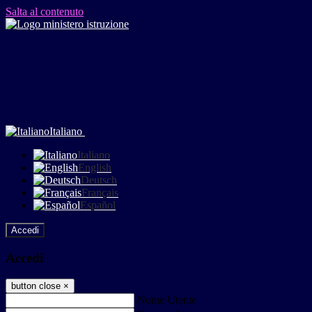
Salta al contenuto
Italiano
Italiano
English
Deutsch
Français
Español
Accedi
Accedi
button close
×
Nome Utente