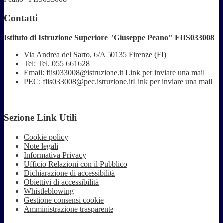
Contatti
Istituto di Istruzione Superiore "Giuseppe Peano" FIIS033008
Via Andrea del Sarto, 6/A 50135 Firenze (FI)
Tel:
Tel. 055 661628
Email:
fiis033008@istruzione.it
Link per inviare una mail
PEC:
fiis033008@pec.istruzione.it
Link per inviare una mail
Sezione Link Utili
Cookie policy
Note legali
Informativa Privacy
Ufficio Relazioni con il Pubblico
Dichiarazione di accessibilità
Obiettivi di accessibilità
Whistleblowing
Gestione consensi cookie
Amministrazione trasparente