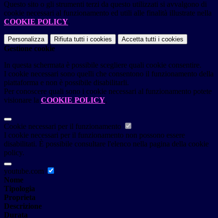
Questo sito o gli strumenti terzi da questo utilizzati si avvalgono di
cookie necessari al funzionamento ed utili alle finalità illustrate nella
COOKIE POLICY
.
Personalizza
Rifiuta tutti
i cookies
Accetta tutti
i cookies
Gestione cookie
In questa schermata è possibile scegliere quali cookie consentire.
I cookie necessari sono quelli che consentono il funzionamento della
piattaforma e non è possibile disabilitarli.
Per conoscere quali sono i cookie necessari al funzionamento potete
visionare la
COOKIE POLICY
.
Cookie necessari per il funzionamento
I cookie necessari per il funzionamento non possono essere
disabilitati. È possibile consultare l'elenco nella pagina della cookie
policy.
youtube.com
Nome
Tipologia
Proprieta
Descrizione
Durata