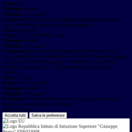
Nome:
YSC
Tipologia:
analitico
Proprieta:
Terza-parte
Descrizione:
Questo cookie è impostato da YouTube per tenere
traccia delle visualizzazioni dei video incorporati.
Durata:
Sessione
Nome:
VISITOR_INFO1_LIVE
Tipologia:
analitico
Proprieta:
Terza-parte
Descrizione:
Questo cookie è impostato da Youtube per tenere
traccia delle preferenze dell'utente per i video di Youtube incorporati
nei siti; può anche determinare se il visitatore del sito web sta
utilizzando la nuova o la vecchia versione dell'interfaccia di
Youtube.
Durata:
6 mesi
Nome:
DEVICE_INFO
Tipologia:
analitico
Proprieta:
Terza-parte
Descrizione:
YouTube utilizza questo cookie per identificare la
tipologia di device utilizzata dall'utente
Durata:
6 mesi
Accetta tutti
Salva le preferenze
Istituto di Istruzione Superiore "Giuseppe
Peano" FIIS033008