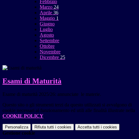
Febbraio
Marzo
24
Aprile
36
Maggio
1
Giugno
Luglio
Agosto
Settembre
Ottobre
Novembre
Dicembre
25
Esami di Maturità
Esame di maturità 2025/26: annunciate le materie.
Questo sito o gli strumenti terzi da questo utilizzati si avvalgono di
cookie necessari al funzionamento ed utili alle finalità illustrate nella
COOKIE POLICY
.
Personalizza
Rifiuta tutti
i cookies
Accetta tutti
i cookies
Gestione cookie