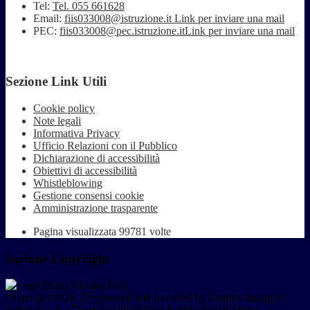
Tel:
Tel. 055 661628
Email:
fiis033008@istruzione.it
Link per inviare una mail
PEC:
fiis033008@pec.istruzione.it
Link per inviare una mail
Sezione Link Utili
Cookie policy
Note legali
Informativa Privacy
Ufficio Relazioni con il Pubblico
Dichiarazione di accessibilità
Obiettivi di accessibilità
Whistleblowing
Gestione consensi cookie
Amministrazione trasparente
Pagina visualizzata
99781
volte
Sezione Copyright
Copyright 2026 | Engineered and powered by Gruppo Spaggiari
Parma S.p.A. | Divisione Publishing & New Social Media