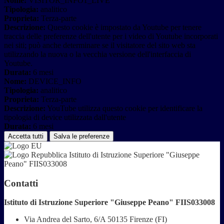
Nome:
VISITOR_INFO1_LIVE
Tipologia:
analitico
Proprieta:
Terza-parte
Descrizione:
Questo cookie è impostato da Youtube per tenere
traccia delle preferenze dell'utente per i video di Youtube incorporati
nei siti; può anche determinare se il visitatore del sito web sta
utilizzando la nuova o la vecchia versione dell'interfaccia di
Youtube.
Durata:
6 mesi
Nome:
DEVICE_INFO
Tipologia:
analitico
Proprieta:
Terza-parte
Descrizione:
YouTube utilizza questo cookie per identificare la
tipologia di device utilizzata dall'utente
Durata:
6 mesi
Accetta tutti
Salva le preferenze
Istituto di Istruzione Superiore "Giuseppe
Peano" FIIS033008
Contatti
Istituto di Istruzione Superiore "Giuseppe Peano" FIIS033008
Via Andrea del Sarto, 6/A 50135 Firenze (FI)