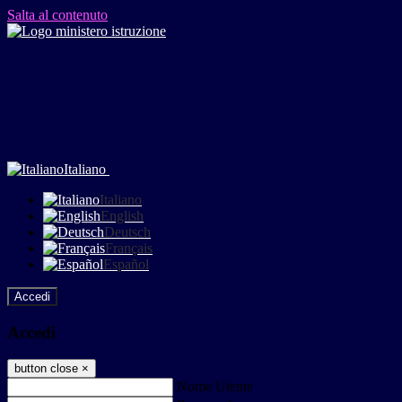
Salta al contenuto
Italiano
Italiano
English
Deutsch
Français
Español
Accedi
Accedi
button close
×
Nome Utente