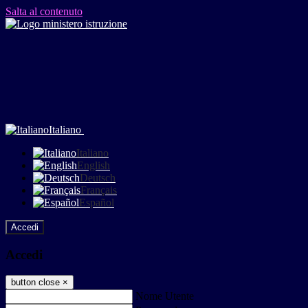
Salta al contenuto
Italiano
Italiano
English
Deutsch
Français
Español
Accedi
Accedi
button close
×
Nome Utente