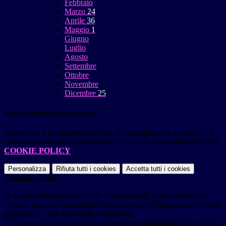
Febbraio
Marzo
24
Aprile
36
Maggio
1
Giugno
Luglio
Agosto
Settembre
Ottobre
Novembre
Dicembre
25
Nessun contenuto da visualizzare
Questo sito o gli strumenti terzi da questo utilizzati si avvalgono di
cookie necessari al funzionamento ed utili alle finalità illustrate nella
COOKIE POLICY
.
Personalizza
Rifiuta tutti
i cookies
Accetta tutti
i cookies
Gestione cookie
In questa schermata è possibile scegliere quali cookie consentire.
I cookie necessari sono quelli che consentono il funzionamento della
piattaforma e non è possibile disabilitarli.
Per conoscere quali sono i cookie necessari al funzionamento potete