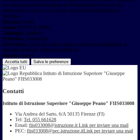
nei siti; può anche determinare se il visitatore del sito web sta
utilizzando la nuova o la vecchia versione dell'interfaccia di
Youtube.
Durata:
6 mesi
Nome:
DEVICE_INFO
Tipologia:
analitico
Proprieta:
Terza-parte
Descrizione:
YouTube utilizza questo cookie per identificare la
tipologia di device utilizzata dall'utente
Durata:
6 mesi
Accetta tutti
Salva le preferenze
Istituto di Istruzione Superiore "Giuseppe
Peano" FIIS033008
Contatti
Istituto di Istruzione Superiore "Giuseppe Peano" FIIS033008
Via Andrea del Sarto, 6/A 50135 Firenze (FI)
Tel:
Tel. 055 661628
Email:
fiis033008@istruzione.it
Link per inviare una mail
PEC:
fiis033008@pec.istruzione.it
Link per inviare una mail