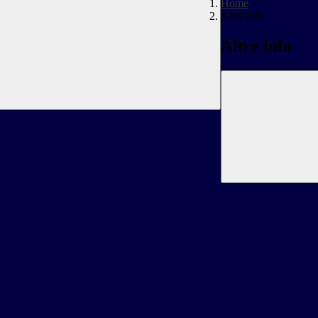
Home
>
Altre info
Altre info