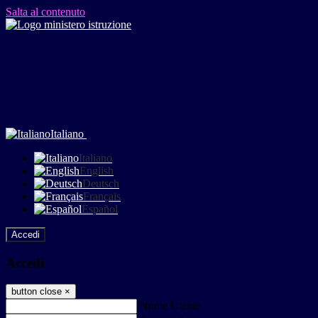
Salta al contenuto
Italiano
Italiano
English
Deutsch
Français
Español
Accedi
Accedi
button close
×
Nome Utente