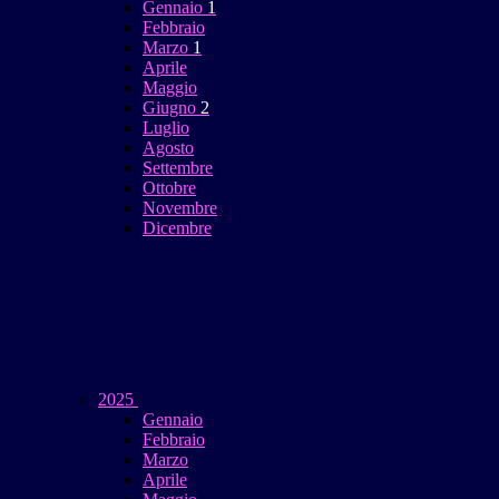
Gennaio
1
Febbraio
Marzo
1
Aprile
Maggio
Giugno
2
Luglio
Agosto
Settembre
Ottobre
Novembre
Dicembre
2025
Gennaio
Febbraio
Marzo
Aprile