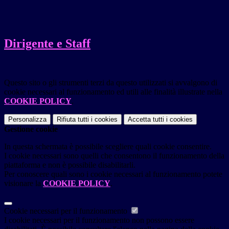
Dirigente e Staff
Questo sito o gli strumenti terzi da questo utilizzati si avvalgono di
cookie necessari al funzionamento ed utili alle finalità illustrate nella
COOKIE POLICY
.
Personalizza
Rifiuta tutti
i cookies
Accetta tutti
i cookies
Gestione cookie
In questa schermata è possibile scegliere quali cookie consentire.
I cookie necessari sono quelli che consentono il funzionamento della
piattaforma e non è possibile disabilitarli.
Per conoscere quali sono i cookie necessari al funzionamento potete
visionare la
COOKIE POLICY
.
Cookie necessari per il funzionamento
I cookie necessari per il funzionamento non possono essere