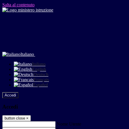
Salta al contenuto
Italiano
Italiano
English
Deutsch
Français
Español
Accedi
Accedi
button close
×
Nome Utente