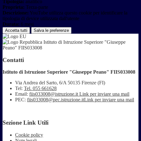
Tipologia:
analitico
Proprieta:
Terza-parte
Descrizione:
YouTube utilizza questo cookie per identificare la
tipologia di device utilizzata dall'utente
Durata:
6 mesi
Accetta tutti
Salva le preferenze
Istituto di Istruzione Superiore "Giuseppe
Peano" FIIS033008
Contatti
Istituto di Istruzione Superiore "Giuseppe Peano" FIIS033008
Via Andrea del Sarto, 6/A 50135 Firenze (FI)
Tel:
Tel. 055 661628
Email:
fiis033008@istruzione.it
Link per inviare una mail
PEC:
fiis033008@pec.istruzione.it
Link per inviare una mail
Sezione Link Utili
Cookie policy
Note legali