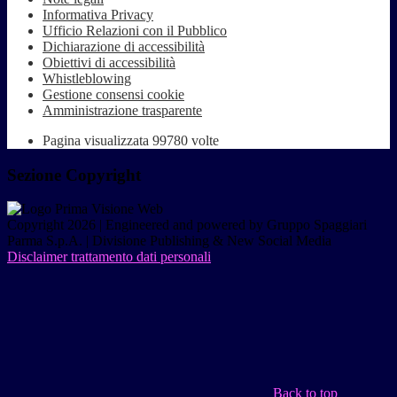
Informativa Privacy
Ufficio Relazioni con il Pubblico
Dichiarazione di accessibilità
Obiettivi di accessibilità
Whistleblowing
Gestione consensi cookie
Amministrazione trasparente
Pagina visualizzata
99780
volte
Sezione Copyright
Copyright 2026 | Engineered and powered by Gruppo Spaggiari
Parma S.p.A. | Divisione Publishing & New Social Media
Disclaimer trattamento dati personali
Back to top