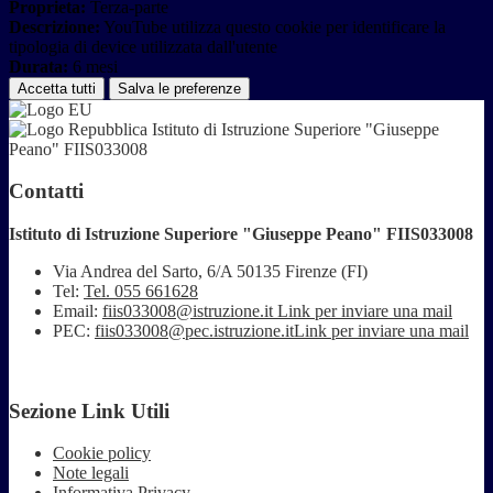
Proprieta:
Terza-parte
Descrizione:
YouTube utilizza questo cookie per identificare la
tipologia di device utilizzata dall'utente
Durata:
6 mesi
Accetta tutti
Salva le preferenze
Istituto di Istruzione Superiore "Giuseppe
Peano" FIIS033008
Contatti
Istituto di Istruzione Superiore "Giuseppe Peano" FIIS033008
Via Andrea del Sarto, 6/A 50135 Firenze (FI)
Tel:
Tel. 055 661628
Email:
fiis033008@istruzione.it
Link per inviare una mail
PEC:
fiis033008@pec.istruzione.it
Link per inviare una mail
Sezione Link Utili
Cookie policy
Note legali
Informativa Privacy