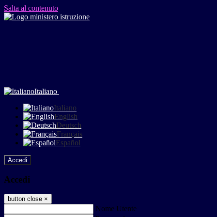
Salta al contenuto
Italiano
Italiano
English
Deutsch
Français
Español
Accedi
Accedi
button close
×
Nome Utente