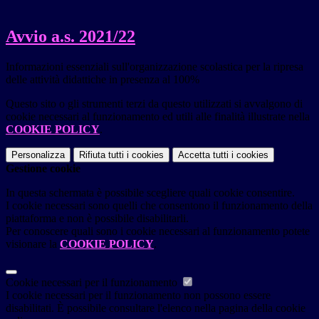
Avvio a.s. 2021/22
Informazioni essenziali sull'organizzazione scolastica per la ripresa
delle attività didattiche in presenza al 100%
Questo sito o gli strumenti terzi da questo utilizzati si avvalgono di
cookie necessari al funzionamento ed utili alle finalità illustrate nella
COOKIE POLICY
.
Personalizza
Rifiuta tutti
i cookies
Accetta tutti
i cookies
Gestione cookie
In questa schermata è possibile scegliere quali cookie consentire.
I cookie necessari sono quelli che consentono il funzionamento della
piattaforma e non è possibile disabilitarli.
Per conoscere quali sono i cookie necessari al funzionamento potete
visionare la
COOKIE POLICY
.
Cookie necessari per il funzionamento
I cookie necessari per il funzionamento non possono essere
disabilitati. È possibile consultare l'elenco nella pagina della cookie