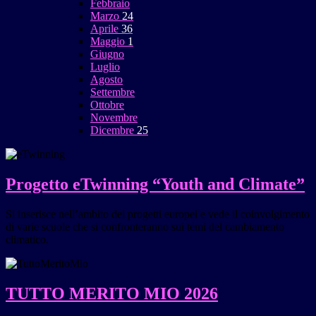
Febbraio
Marzo
24
Aprile
36
Maggio
1
Giugno
Luglio
Agosto
Settembre
Ottobre
Novembre
Dicembre
25
Progetto eTwinning “Youth and Climate”
Si inserisce nell’ambito dei progetti europei e vede il coinvolgimento
di varie scuole che si confronteranno sui temi del cambiamento
climatico.
TUTTO MERITO MIO 2026