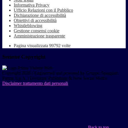
Informativa Privacy
Ufficio Relazioni con il Pubblico
Dichiarazione di accessibilità
Obiettivi di accessibilità
Whistleblowing
Gestione consensi cookie
Amministrazione trasparente
Pagina visualizzata
99792
volte
Sezione Copyright
Copyright 2026 | Engineered and powered by Gruppo Spaggiari
Parma S.p.A. | Divisione Publishing & New Social Media
Disclaimer trattamento dati personali
Back to top