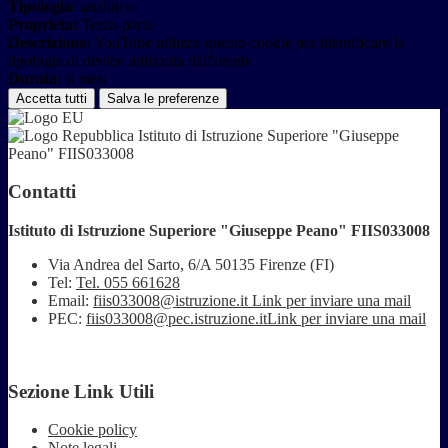
Tipologia:
analitico
Proprieta:
Terza-parte
Descrizione:
YouTube utilizza questo cookie per identificare la
tipologia di device utilizzata dall'utente
Durata:
6 mesi
Accetta tutti
Salva le preferenze
Istituto di Istruzione Superiore "Giuseppe
Peano" FIIS033008
Contatti
Istituto di Istruzione Superiore "Giuseppe Peano" FIIS033008
Via Andrea del Sarto, 6/A 50135 Firenze (FI)
Tel:
Tel. 055 661628
Email:
fiis033008@istruzione.it
Link per inviare una mail
PEC:
fiis033008@pec.istruzione.it
Link per inviare una mail
Sezione Link Utili
Cookie policy
Note legali