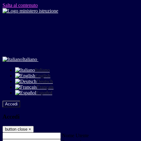
Salta al contenuto
Italiano
Italiano
English
Deutsch
Français
Español
Accedi
Accedi
button close
×
Nome Utente