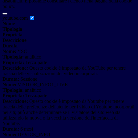
disabilitati. È possibile consultare l'elenco nella pagina della cookie
policy.
youtube.com
Nome
Tipologia
Proprieta
Descrizione
Durata
Nome:
YSC
Tipologia:
analitico
Proprieta:
Terza-parte
Descrizione:
Questo cookie è impostato da YouTube per tenere
traccia delle visualizzazioni dei video incorporati.
Durata:
Sessione
Nome:
VISITOR_INFO1_LIVE
Tipologia:
analitico
Proprieta:
Terza-parte
Descrizione:
Questo cookie è impostato da Youtube per tenere
traccia delle preferenze dell'utente per i video di Youtube incorporati
nei siti; può anche determinare se il visitatore del sito web sta
utilizzando la nuova o la vecchia versione dell'interfaccia di
Youtube.
Durata:
6 mesi
Nome:
DEVICE_INFO