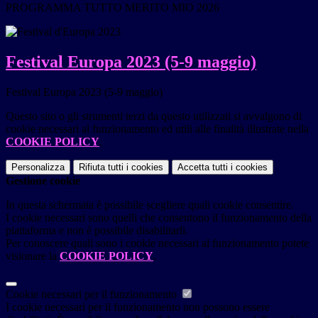
PROGRAMMA TUTTO MERITO MIO 2026
Festival Europa 2023 (5-9 maggio)
Festival Europa 2023 (5-9 maggio)
Questo sito o gli strumenti terzi da questo utilizzati si avvalgono di
cookie necessari al funzionamento ed utili alle finalità illustrate nella
COOKIE POLICY
.
Personalizza
Rifiuta tutti
i cookies
Accetta tutti
i cookies
Gestione cookie
In questa schermata è possibile scegliere quali cookie consentire.
I cookie necessari sono quelli che consentono il funzionamento della
piattaforma e non è possibile disabilitarli.
Per conoscere quali sono i cookie necessari al funzionamento potete
visionare la
COOKIE POLICY
.
Cookie necessari per il funzionamento
I cookie necessari per il funzionamento non possono essere