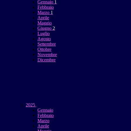
Gennaio
1
Febbraio
Marzo
1
Aprile
Maggio
Giugno
2
Luglio
Agosto
Settembre
Ottobre
Novembre
Dicembre
2025
Gennaio
Febbraio
Marzo
Aprile