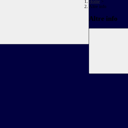
Home
>
Altre info
Altre info