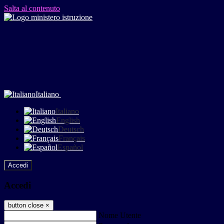
Salta al contenuto
Italiano
Italiano
English
Deutsch
Français
Español
Accedi
Accedi
button close
×
Nome Utente